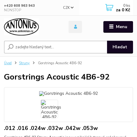
0
ks
+420 608 963 943
CZK
za
0 Kč
NONSTOP
Menu
Hledat
Úvod
Struny
Gorstrings Acoustic 4B6-92
Gorstrings Acoustic 4B6-92
.012 .016 .024w .032w .042w .053w