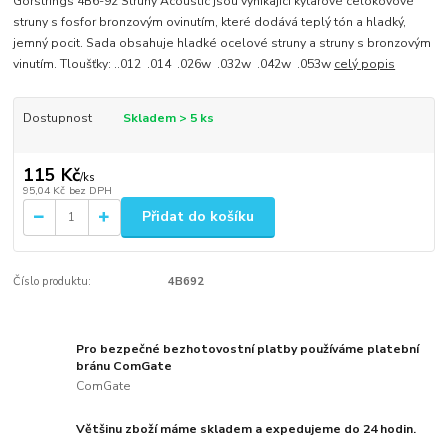
Gorstrings 4B6-92 Struny Acoustic jsou vynikající kytarové celokovové
struny s fosfor bronzovým ovinutím, které dodává teplý tón a hladký,
jemný pocit. Sada obsahuje hladké ocelové struny a struny s bronzovým
vinutím. Tloušťky: ..012 .014 .026w .032w .042w .053w
celý popis
Dostupnost
Skladem > 5 ks
115 Kč
/
ks
95,04 Kč
bez DPH
Přidat do košíku
Číslo produktu:
4B692
Pro bezpečné bezhotovostní platby používáme platební
bránu ComGate
ComGate
Většinu zboží máme skladem a expedujeme do 24 hodin.