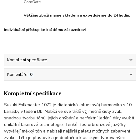
ComGate
Většinu zboží máme skladem a expedujeme do 24 hodin.
Individuální přístup ke každému zákazníkovi
Kompletní specifikace
Komentáře
0
Kompletní specifikace
Suzuki Folkmaster 1072 je diatonická (bluesová) harmonika s 10
kanálky v ladění Bb. Nabízí ve své třídě výjimečně čistý zvuk,
snadnou tvorbu tónů, jejich ohýbání a perfektní ladění, díky využití
unikátní laserové technologie. Tenké fosforbronzové jazýčky
vytvářejí měkký tón a nabízejí nejširší paletu možných zabarvení
zvuku. Tělo je plastové a je doplněno klasickými tvarovanými