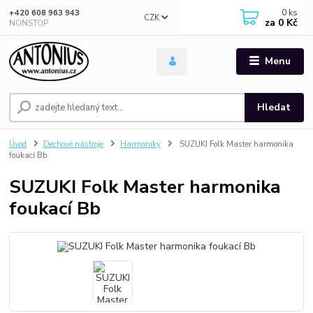
0
ks
+420 608 963 943
CZK
za
0 Kč
NONSTOP
Menu
Hledat
Úvod
Dechové nástroje
Harmoniky
SUZUKI Folk Master harmonika
foukací Bb
SUZUKI Folk Master harmonika
foukací Bb