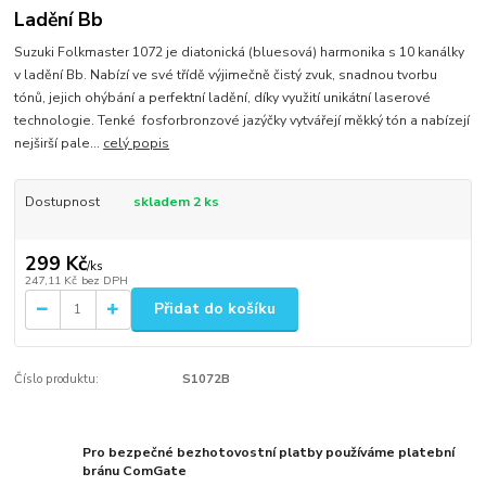
Ladění Bb
Suzuki Folkmaster 1072 je diatonická (bluesová) harmonika s 10 kanálky
v ladění Bb. Nabízí ve své třídě výjimečně čistý zvuk, snadnou tvorbu
tónů, jejich ohýbání a perfektní ladění, díky využití unikátní laserové
technologie. Tenké fosforbronzové jazýčky vytvářejí měkký tón a nabízejí
nejširší pale...
celý popis
Dostupnost
skladem 2 ks
299 Kč
/
ks
247,11 Kč
bez DPH
Přidat do košíku
Číslo produktu:
S1072B
Pro bezpečné bezhotovostní platby používáme platební
bránu ComGate