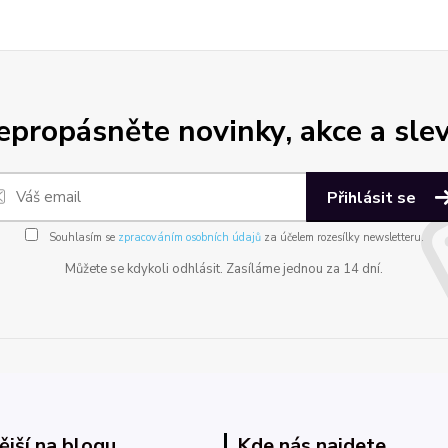
epropásněte novinky, akce a slev
Přihlásit se
Souhlasím se
zpracováním osobních údajů
za účelem rozesílky newsletteru.
Můžete se kdykoli odhlásit. Zasíláme jednou za 14 dní.
ější na blogu
Kde nás najdete