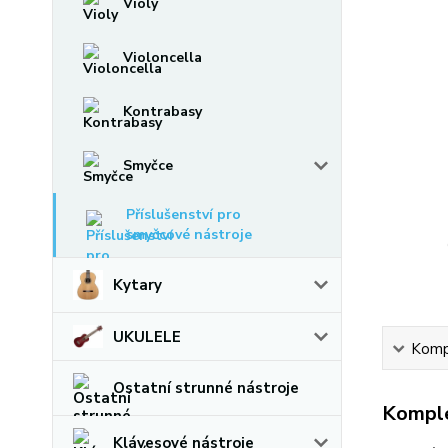
Violy
Violoncella
Kontrabasy
Smyčce
Příslušenství pro
smyčcové nástroje
Kytary
UKULELE
Kompl
Ostatní strunné nástroje
Komple
Klávesové nástroje