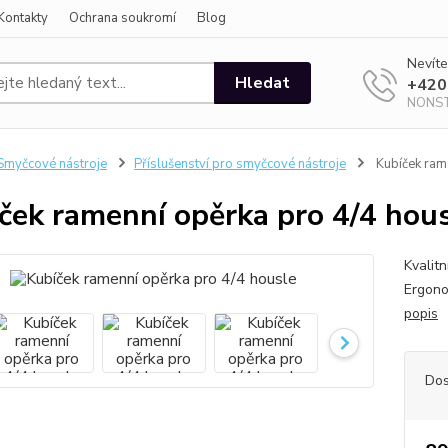
Kontakty
Ochrana soukromí
Blog
Nevíte
Hledat
+420
NONS
myčcové nástroje
Příslušenství pro smyčcové nástroje
Kubíček ram
ček ramenní opěrka pro 4/4 hou
Kvalit
Ergono
popis
Dos