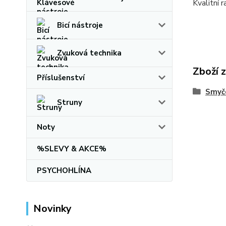
Kvalitní 
Bicí nástroje
Zvuková technika
Zboží 
Příslušenství
Smyčc
Struny
Noty
%SLEVY & AKCE%
PSYCHOHLÍNA
Novinky