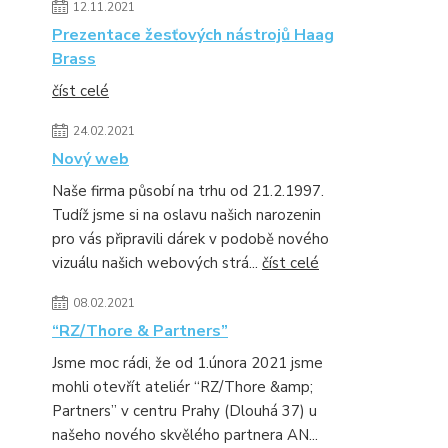
12.11.2021
Prezentace žesťových nástrojů Haag
Brass
číst celé
24.02.2021
Nový web
Naše firma působí na trhu od 21.2.1997.
Tudíž jsme si na oslavu našich narozenin
pro vás připravili dárek v podobě nového
vizuálu našich webových strá...
číst celé
08.02.2021
“RZ/Thore & Partners”
Jsme moc rádi, že od 1.února 2021 jsme
mohli otevřít ateliér “RZ/Thore &amp;
Partners” v centru Prahy (Dlouhá 37) u
našeho nového skvělého partnera AN...