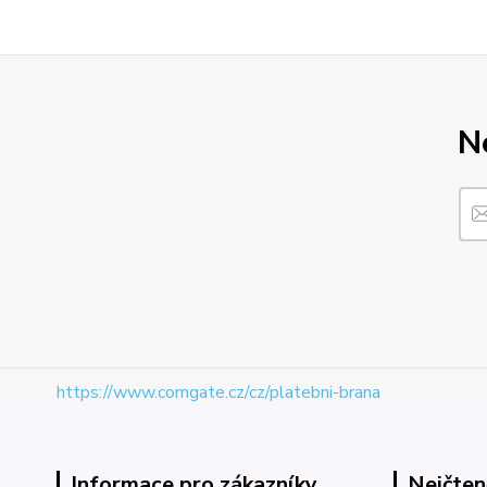
N
https://www.comgate.cz/cz/platebni-brana
Informace pro zákazníky
Nejčten