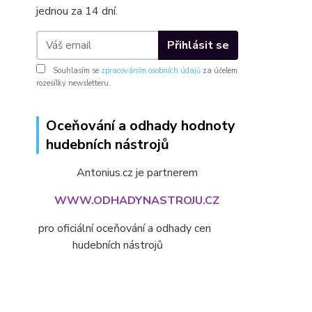
jednou za 14 dní.
Přihlásit se
Souhlasím se
zpracováním osobních údajů
za účelem
rozesílky newsletteru.
Oceňování a odhady hodnoty
hudebních nástrojů
Antonius.cz je partnerem
WWW.ODHADYNASTROJU.CZ
pro oficiální oceňování a odhady cen
hudebních nástrojů