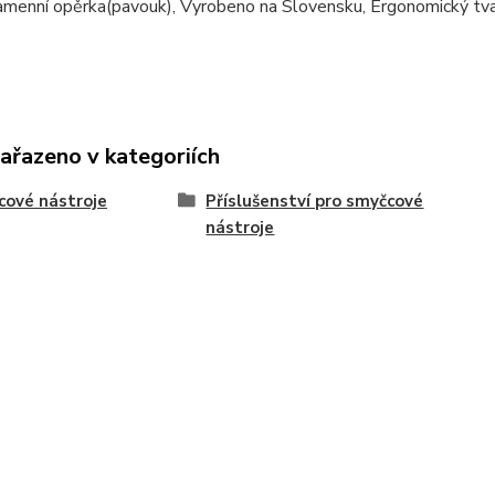
ramenní opěrka(pavouk), Vyrobeno na Slovensku, Ergonomický tvar
zařazeno v kategoriích
ové nástroje
Příslušenství pro smyčcové
nástroje