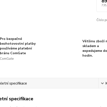
89
735
Číslo p
Pro bezpečné
Většinu zboží
bezhotovostní platby
skladem a
používáme platební
expedujeme do
bránu ComGate
hodin.
ComGate
etní specifikace
tní specifikace