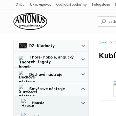
O nás
Jak nakupovat
Obchodní podmínky
Fotogalerie
Úvod
S
RZ- Klarinety
Kubí
Thore- hoboje, anglický
roh, fagoty
Dechové nástroje
Smyčcové nástroje
Housle