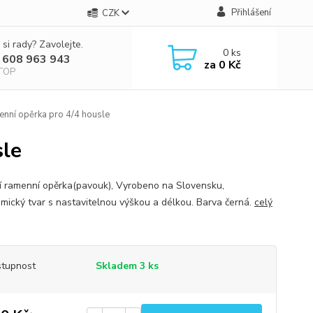
Přihlášení
CZK
 si rady? Zavolejte.
0
ks
 608 963 943
za
0 Kč
TOP
enní opěrka pro 4/4 housle
sle
ní ramenní opěrka(pavouk), Vyrobeno na Slovensku,
mický tvar s nastavitelnou výškou a délkou. Barva černá.
celý
tupnost
Skladem 3 ks