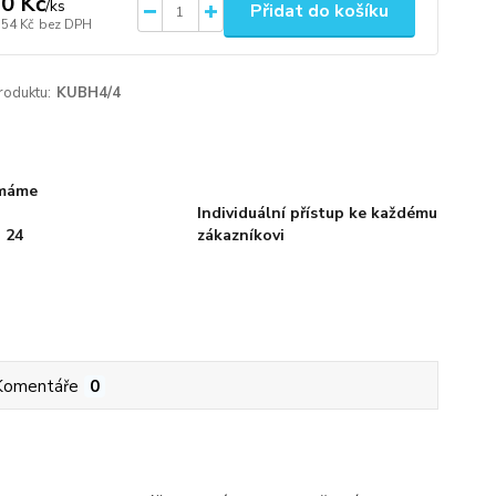
0 Kč
/
ks
Přidat do košíku
,54 Kč
bez DPH
roduktu:
KUBH4/4
 máme
Individuální přístup ke každému
 24
zákazníkovi
Komentáře
0